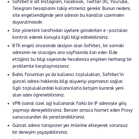
Safirbet’e ait Instagram, Facebook, Twitter (X), YouTube,
Telegram hesaplarını takip etmeniz gerekir. Bunun nedeni,
site engellendiğinde yeni adresin bu kanallar üzerinden
duyurulmasıdır.
Site yönetimi tarafından üyelere gönderilen e-postaları
kontrol ederek konuyla ilgili bilgi edinebilirsiniz.
BTK engeli öncesinde aksiyon alan Safirbet, bir sonraki
adresinin ne olacağını ana sayfasında ilan eder. Elde
ettiğiniz bu bilgi sayesinde hesabınıza erişirken herhangi bir
problemle karşılaşmazsınız.
Bahis forumları ya da kullanıcı toplulukları, Safirbet’in
güncel adresi hakkında bilgi alışverişi yapmanızı sağlar.
İlgili topluluklardaki kullanıcılarla iletişim kurarak yeni
alan adını öğrenebilirsiniz.
VPN (sanal özel ağ) kullanarak farklı bir IP adresiyle giriş
yapmayı deneyebilirsiniz. Benzer amaca hizmet eden Proxy
sunucusundan da yararlanabilirsiniz.
Güncel adresi tarayıcının yer imlerine ekleyerek sorunsuz
bir deneyim yaşayabilirsiniz.