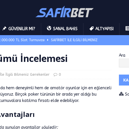
GÜVENILIR MI?
SANAL BAHIS
ALTYAPISI
zlı Ve Güvenli Yatırım İmkanı
SAFIRBET İLE İLGILI BILMENIZ
lümü İncelemesi
Ara
ripto Yatırımlara Kesintisiz İşlem
SAFIRBET İLE İLGILI BILMENIZ
İle İlgili Bilmeniz Gerekenler
0
redi Kartı İle 500 TL Yatırım İmkanı
SAFIRBET İLE İLGILI
KA
ında hem deneyimli hem de amatör oyunlar için en eğlenceli
üyoruz. Birçok poker türünün bir arada yer aldığı bu
Sa
İki Adımlı Doğrulama İle Hesap Güvenliği
SAFIRBET İLE İLGILI
nuvalara katılma fırsatı elde edebiliyor.
vantajları
2.000.000 TL Slot Turnuvası
SAFIRBET İLE İLGILI BILMENIZ
da sunulan avantajlar şöyledir;