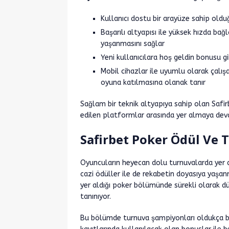
Kullanıcı dostu bir arayüze sahip olduğ
Başarılı altyapısı ile yüksek hızda bağ
yaşanmasını sağlar
Yeni kullanıcılara hoş geldin bonusu gi
Mobil cihazlar ile uyumlu olarak çalışa
oyuna katılmasına olanak tanır
Sağlam bir teknik altyapıya sahip olan Safirb
edilen platformlar arasında yer almaya dev
Safirbet Poker Ödül Ve 
Oyuncuların heyecan dolu turnuvalarda yer
cazi ödüller ile de rekabetin doyasıya yaşan
yer aldığı poker bölümünde sürekli olarak 
tanınıyor.
Bu bölümde turnuva şampiyonları oldukça bü