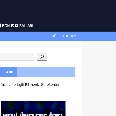
BONUS KURALLARI
AĞUSTOS 8, 2026
TEGORI
firbet İle İlgili Bilmeniz Gerekenler